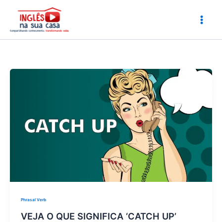
Ir
para
o
conteúdo
Phrasal Verb
VEJA O QUE SIGNIFICA ‘CATCH UP’