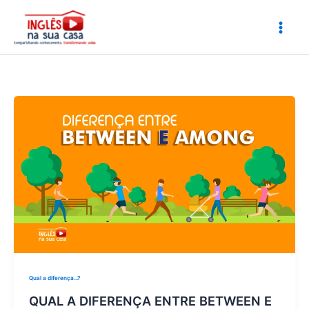
Ir
para
o
conteúdo
Qual a diferença...?
QUAL A DIFERENÇA ENTRE BETWEEN E